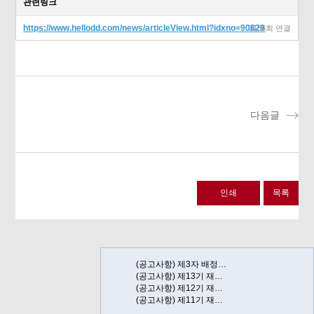
관련링크
https://www.hellodd.com/news/articleView.html?idxno=90829
3156회 연결
다음글
인쇄
목록
(공고사항) 제3자 배정…
(공고사항) 제13기 재…
(공고사항) 제12기 재…
(공고사항) 제11기 재…