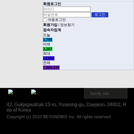
회원로그인
자동로그인
회원가입
/
정보찾기
접속자집계
오늘
1,795
어제
2,207
최대
14,057
전체
1,886,845
family site
42, Gukjegwahak 13-ro, Yuseong-gu, Daejeon, 34002, R
ep of Korea
Copyright (c) 2010 BEYONDBIO Inc. All rights reserved.