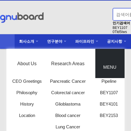
인기검색어
BEY1107
0TId5lws
Conducting
1
회사소개
연구분야
파이프라인
공지사항
액면분할
2
clinic
About Us
Research Areas
Pipeline
MENU
KOR
ENG
CEO Greetings
Pancreatic Cancer
Pipeline
Philosophy
Colorectal cancer
BEY1107
History
Glioblastoma
BEY4101
Location
Blood cancer
BEY2153
News
.
Lung Cancer