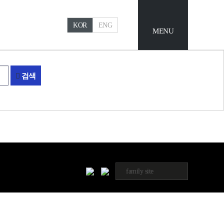
KOR
ENG
MENU
검색
family site