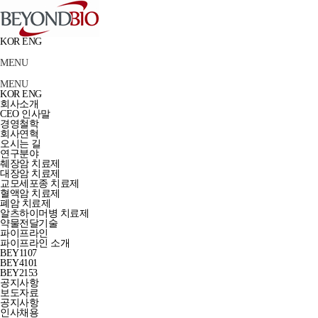
KOR
ENG
MENU
MENU
KOR
ENG
회사소개
CEO 인사말
경영철학
회사연혁
오시는 길
연구분야
췌장암 치료제
대장암 치료제
교모세포종 치료제
혈액암 치료제
폐암 치료제
알츠하이머병 치료제
약물전달기술
파이프라인
파이프라인 소개
BEY1107
BEY4101
BEY2153
공지사항
보도자료
공지사항
인사채용