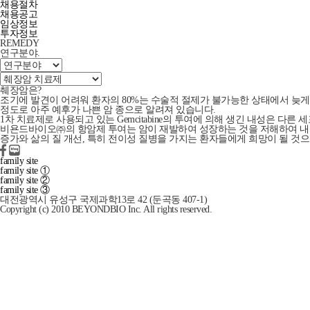
채용절차
채용공고
임상정보
투자정보
REMEDY
연구분야
.
췌장암은?
조기에 발견이 어려워 환자의 80%는 수술적 절제가 불가능한 상태에서 늦게
정도로 아주 예후가 나쁜 암 종으로 알려져 있습니다
.
1차 치료제로 사용되고 있는 Gemcitabine의 투여에 의해 생긴 내성
은 다른 
비욘드바이오㈜의 항암제 투여는 암이 재발하여 성장하는 것을 저해하여 내성
증가와 삶의 질 개선, 특히 전이성 질병을 가지는 환자들에게 희망이 될 것
family site
family site ①
family site ②
family site ③
대전광역시 유성구 국제과학13로 42 (둔곡동 407-1)
Copyright (c) 2010 BEYONDBIO Inc. All rights reserved.